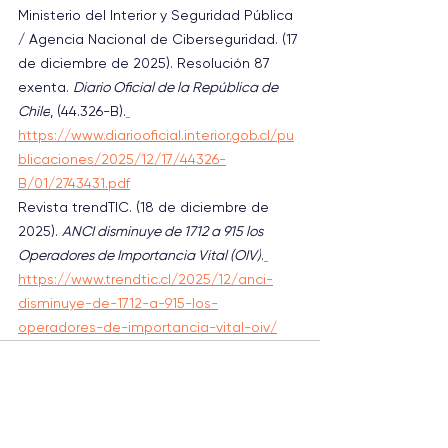
Ministerio del Interior y Seguridad Pública 
/ Agencia Nacional de Ciberseguridad. (17 
de diciembre de 2025). Resolución 87 
exenta. 
Diario Oficial de la República de 
Chile
, (44.326-B).
https://www.diariooficial.interior.gob.cl/pu
blicaciones/2025/12/17/44326-
B/01/2743431.pdf
Revista trendTIC. (18 de diciembre de 
2025). 
ANCI disminuye de 1712 a 915 los 
Operadores de Importancia Vital (OIV)
.
https://www.trendtic.cl/2025/12/anci-
disminuye-de-1712-a-915-los-
operadores-de-importancia-vital-oiv/
Ver todo