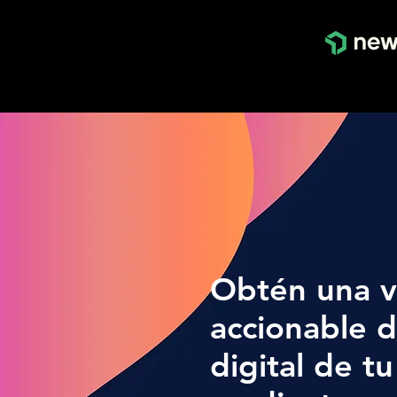
Obtén una vi
accionable 
digital de t