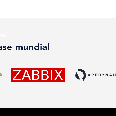
ño.
lase mundial