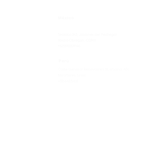
México
Teololco 343, Jardines del Pedregal
Alvaro Obregón, CDMX
+525510009146
Perú
Calle General Recavarren 111, oficina 401
Miraflores, Lima
+5114465431