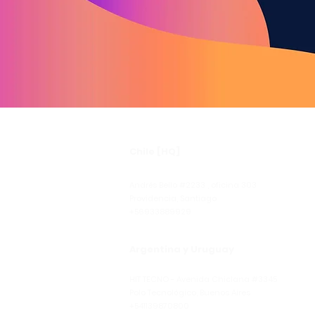
Chile [HQ]
Andrés Bello #2233 , oficina 303
Providencia, Santiago
+56933889929
Argentina y Uruguay
HIT TECNO - Avenida Chiclana #3345
Polo Tecnológico, Buenos Aires
+541139870800