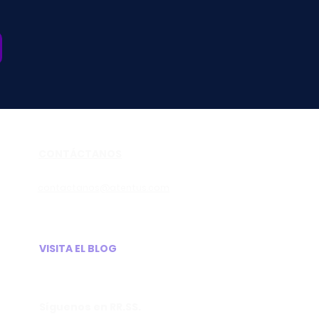
CONTÁCTANOS
contactanos@atentus.com
VISITA EL BLOG
Síguenos en RR.SS.