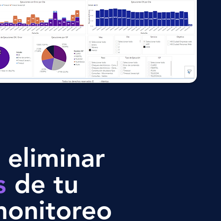
eliminar
s
de tu
monitoreo