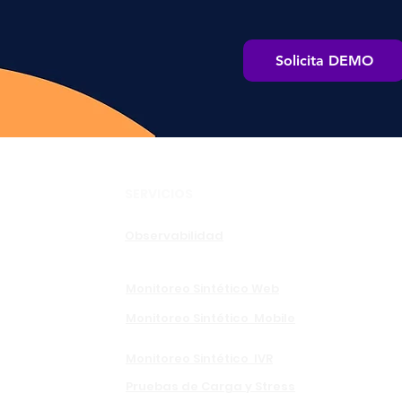
Solicita DEMO
SERVICIOS
Observabilidad
Monitoreo Sintético Web
Monitoreo Sintético Mobile
Monitoreo Sintético IVR
Pruebas de Carga y Stress