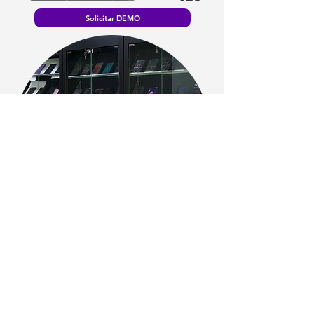
Solicitar DEMO
No te conformes con
emuladores
Testea tu APP desde