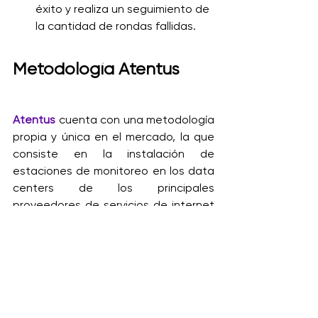
éxito y realiza un seguimiento de 
la cantidad de rondas fallidas.
Metodología Atentus
Atentus
 cuenta con una metodología 
propia y única en el mercado, la que 
consiste en la instalación de 
estaciones de monitoreo en los data 
centers de los principales 
proveedores de servicios de internet 
nacional e internacional, generando 
usuarios de forma automática, 
permitiendo obtener de manera 
objetiva la capacidad de atención 
del sitio web y el desempeño a 
distintos niveles de carga.